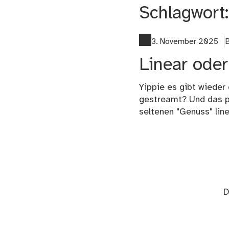
Schlagwort
3. November 2025
B
Linear oder
Yippie es gibt wieder
gestreamt? Und das pa
seltenen "Genuss" lin
D