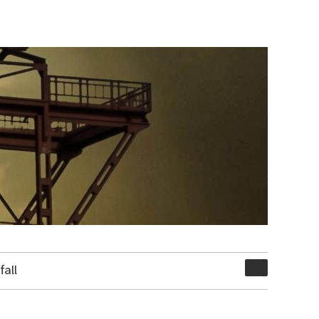
Suchen
all
nach: