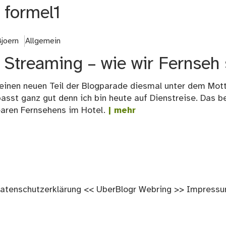
:
formel1
joern
Allgemein
 Streaming – wie wir Fernseh
 einen neuen Teil der Blogparade diesmal unter dem Mott
sst ganz gut denn ich bin heute auf Dienstreise. Das b
earen Fernsehens im Hotel.
| mehr
atenschutzerklärung
<<
UberBlogr Webring
>>
Impress