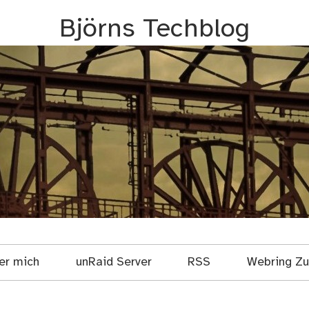
Björns Techblog
er mich
unRaid Server
RSS
Webring Zuf