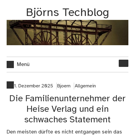
Zum
Björns Techblog
Inhalt
springen
Suche
Menü
nach:
1. Dezember 2025
Bjoern
Allgemein
Die Familienunternehmer der
Heise Verlag und ein
schwaches Statement
Den meisten dürfte es nicht entgangen sein das