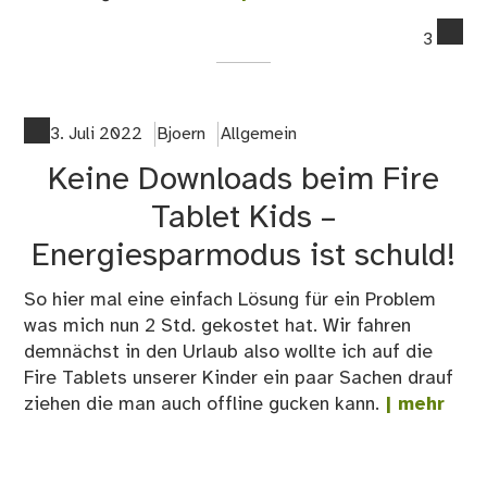
co
3
on
Gün
Ers
für
3. Juli 2022
Bjoern
Allgemein
Geb
Keine Downloads beim Fire
Du
Tablet Kids –
Energiesparmodus ist schuld!
So hier mal eine einfach Lösung für ein Problem
was mich nun 2 Std. gekostet hat. Wir fahren
demnächst in den Urlaub also wollte ich auf die
Fire Tablets unserer Kinder ein paar Sachen drauf
ziehen die man auch offline gucken kann.
| mehr