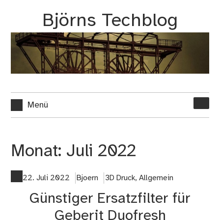
Zum
Björns Techblog
Inhalt
springen
Suche
Menü
nach:
Monat:
Juli 2022
22. Juli 2022
Bjoern
3D Druck
,
Allgemein
Günstiger Ersatzfilter für
Geberit Duofresh