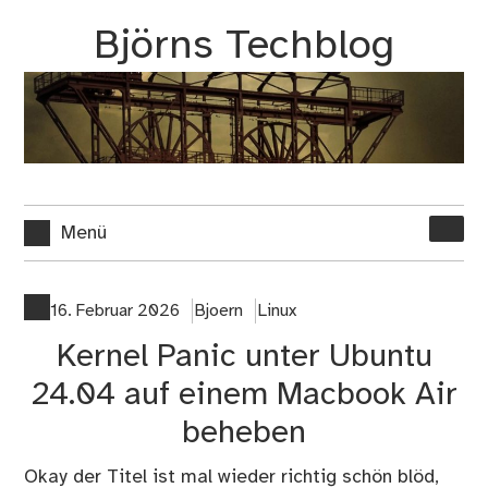
Zum
Björns Techblog
Inhalt
springen
Suche
Menü
nach:
16. Februar 2026
Bjoern
Linux
Kernel Panic unter Ubuntu
24.04 auf einem Macbook Air
beheben
Okay der Titel ist mal wieder richtig schön blöd,