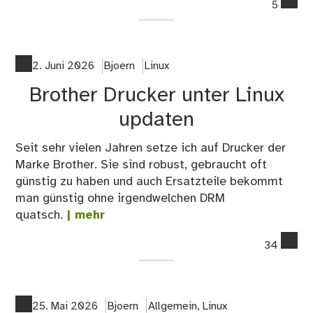
5
on
Man
Up
auf
2. Juni 2026
Bjoern
Linux
der
Brother Drucker unter Linux
Ko
updaten
Seit sehr vielen Jahren setze ich auf Drucker der
Marke Brother. Sie sind robust, gebraucht oft
günstig zu haben und auch Ersatzteile bekommt
man günstig ohne irgendwelchen DRM
quatsch.
| mehr
co
34
on
Bro
Dru
unt
25. Mai 2026
Bjoern
Allgemein
,
Linux