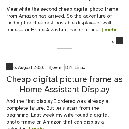
Meanwhile the second cheap digital photo frame
from Amazon has arrived. So the adventure of
finding the cheapest possible display—or wall
panel—for Home Assistant can continue.
| mehr
co
9
on
Ch
Ho
Ass
6. August 2026
Bjoern
DIY
,
Linux
dis
Cheap digital picture frame as
the
se
Home Assistant Display
try
And the first display I ordered was already a
complete failure. But let's start from the
beginning. Last week my wife found a digital
photo frame on Amazon that can display a