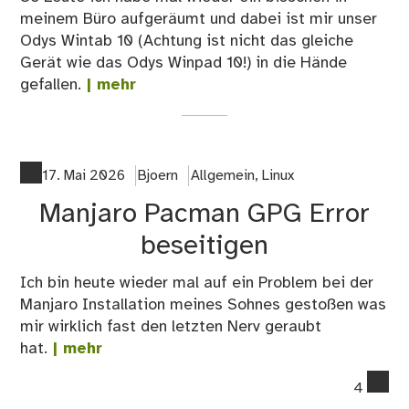
meinem Büro aufgeräumt und dabei ist mir unser
Odys Wintab 10 (Achtung ist nicht das gleiche
Gerät wie das Odys Winpad 10!) in die Hände
gefallen.
| mehr
17. Mai 2026
Bjoern
Allgemein
,
Linux
Manjaro Pacman GPG Error
beseitigen
Ich bin heute wieder mal auf ein Problem bei der
Manjaro Installation meines Sohnes gestoßen was
mir wirklich fast den letzten Nerv geraubt
hat.
| mehr
co
4
on