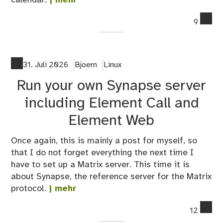
calendar.
| mehr
co
9
on
Ch
dig
pic
31. Juli 2026
Bjoern
Linux
fr
Run your own Synapse server
as
Ho
including Element Call and
Ass
Element Web
Dis
Once again, this is mainly a post for myself, so
that I do not forget everything the next time I
have to set up a Matrix server. This time it is
about Synapse, the reference server for the Matrix
protocol.
| mehr
co
12
on