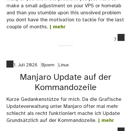
make a small adjustment on your VPS or homelab
and than you stumble upon this unsolved problem
you dont have the motivation to tackle for the last
couple of months.
| mehr
co
7
on
Mig
fr
Cer
1. Juli 2026
Bjoern
Linux
to
Manjaro Update auf der
Le
Kommandozeile
Kurze Gedankenstütze für mich. Da die Grafische
Updateverwaltung unter Manjaro öfter mal mehr
schlecht als recht funktioniert mache ich Update
Grundsätzlich auf der Kommandozeile.
| mehr
co