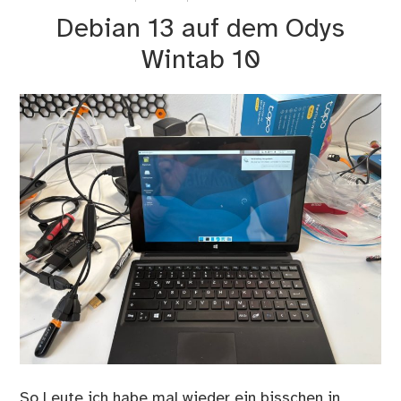
Lin
Debian 13 auf dem Odys
up
Wintab 10
So Leute ich habe mal wieder ein bisschen in