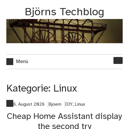
Zum
Björns Techblog
Inhalt
springen
Suche
Menü
nach:
Kategorie:
Linux
6. August 2026
Bjoern
DIY
,
Linux
Cheap Home Assistant display
the second try