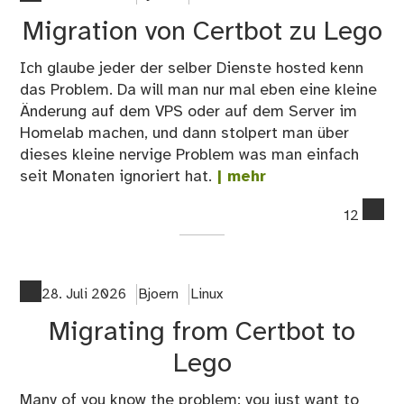
für
Migration von Certbot zu Lego
da
Mat
Ich glaube jeder der selber Dienste hosted kenn
Pro
das Problem. Da will man nur mal eben eine kleine
bet
Änderung auf dem VPS oder auf dem Server im
ink
Homelab machen, und dann stolpert man über
El
dieses kleine nervige Problem was man einfach
Cal
seit Monaten ignoriert hat.
| mehr
co
12
on
Mig
vo
Cer
28. Juli 2026
Bjoern
Linux
zu
Migrating from Certbot to
Le
Lego
Many of you know the problem: you just want to