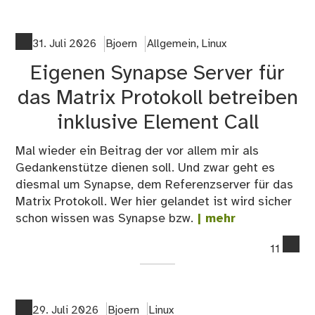
Ru
you
ow
31. Juli 2026
Bjoern
Allgemein
,
Linux
Sy
Eigenen Synapse Server für
ser
inc
das Matrix Protokoll betreiben
El
inklusive Element Call
Cal
an
Mal wieder ein Beitrag der vor allem mir als
El
Gedankenstütze dienen soll. Und zwar geht es
We
diesmal um Synapse, dem Referenzserver für das
Matrix Protokoll. Wer hier gelandet ist wird sicher
schon wissen was Synapse bzw.
| mehr
co
11
on
Ei
Sy
Ser
29. Juli 2026
Bjoern
Linux