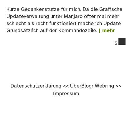
Kurze Gedankenstütze für mich. Da die Grafische
Updateverwaltung unter Manjaro öfter mal mehr
schlecht als recht funktioniert mache ich Update
Grundsätzlich auf der Kommandozeile.
| mehr
co
5
on
Man
Up
auf
der
Ko
Datenschutzerklärung
<<
UberBlogr Webring
>>
Impressum