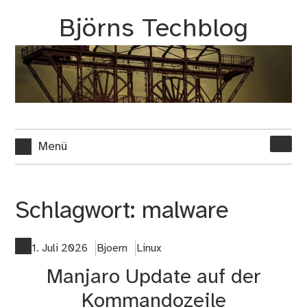
Zum
Björns Techblog
Inhalt
springen
Suche
Menü
nach:
Schlagwort:
malware
1. Juli 2026
Bjoern
Linux
Manjaro Update auf der
Kommandozeile