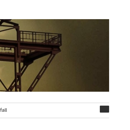
Suchen
all
nach: