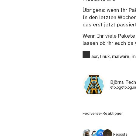
Übrigens: wenn Ihr Pak
In den letzten Wochen
das erst jetzt passier
Wenn Ihr viele Pakete 
lassen ob ihr euch da
aur
,
linux
,
malware
,
m
Björns Tec
@blog@blog.se
Fediverse-Reaktionen
4 Reposts