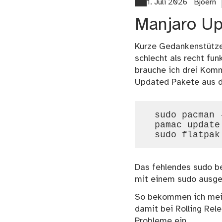
1. Juli 2026
Bjoern
Manjaro Up
Kurze Gedankenstütze
schlecht als recht fu
brauche ich drei Kom
Updated Pakete aus d
sudo pacman -
pamac update

Das fehlendes sudo be
mit einem sudo ausge
So bekommen ich mein
damit bei Rolling Rel
Probleme ein.