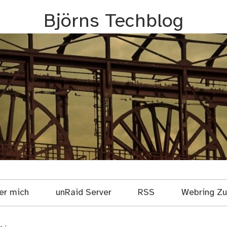
Björns Techblog
er mich
unRaid Server
RSS
Webring Zuf