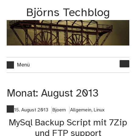
Zum
Björns Techblog
Inhalt
springen
Suche
Menü
nach:
Monat:
August 2013
15. August 2013
Bjoern
Allgemein
,
Linux
MySql Backup Script mit 7Zip
und FTP support