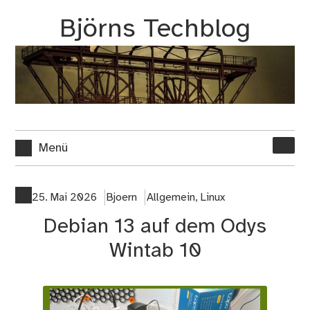
Zum
Björns Techblog
Inhalt
springen
Suche
Menü
nach:
25. Mai 2026
Bjoern
Allgemein
,
Linux
Debian 13 auf dem Odys
Wintab 10