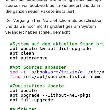
sources von bookwork auf trixie ändert und dann
die ganzen neuen Pakete installiert.
Der Vorgang ist im Netz etliche male beschrieben
und da wir noch nichts großartiges am System
verändert haben schnell gemacht
#System auf den aktuellen Stand bring
apt update && apt dist-upgrade
apt clean
apt autoremove
#Apt Sources anpassen
sed
-i 
's/bookworm/trixie/g'
/etc/apt
find
/etc/apt/sources
.list.d -name 
"*
#Zweistufiges Update
apt update
apt upgrade --without-new-pkgs
apt full-upgrade
#Aufräumen