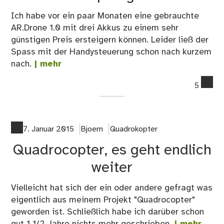
Ich habe vor ein paar Monaten eine gebrauchte
AR.Drone 1.0 mit drei Akkus zu einem sehr
günstigen Preis ersteigern können. Leider ließ der
Spass mit der Handysteuerung schon nach kurzem
nach.
| mehr
co
5
on
AR
Mi
mit
7. Januar 2015
Bjoern
Quadrokopter
FR
Quadrocopter, es geht endlich
Em
weiter
Vielleicht hat sich der ein oder andere gefragt was
eigentlich aus meinem Projekt "Quadrocopter"
geworden ist. Schließlich habe ich darüber schon