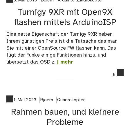
3. Mai 2013
Bjoern
Arduino
,
Quadrokopter
Turnigy 9XR mit Open9X
flashen mittels ArduinoISP
Eine nette Eigenschaft der Turnigy 9XR neben
Ihrem günstigen Preis ist die Tatsache das man
Sie mit einer OpenSource FW flashen kann. Das
fügt der Funke einige Funktionen hinzu, und
übersetzt das OSD z.
| mehr
co
6
on
Tur
9X
mit
1. Mai 2013
Bjoern
Quadrokopter
Op
Rahmen bauen, und kleinere
fla
mit
Probleme
Ard