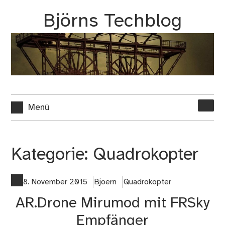
Zum
Björns Techblog
Inhalt
springen
Suche
Menü
nach:
Kategorie:
Quadrokopter
8. November 2015
Bjoern
Quadrokopter
AR.Drone Mirumod mit FRSky
Empfänger