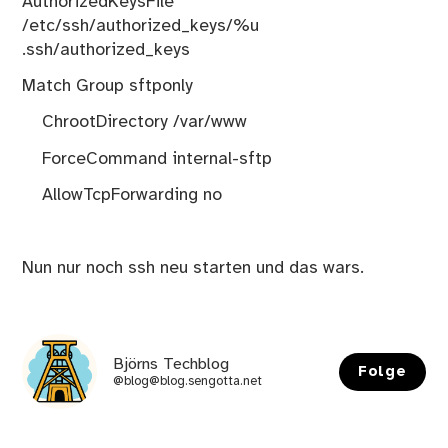
AuthorizedKeysFile
/etc/ssh/authorized_keys/%u
.ssh/authorized_keys
Match Group sftponly
ChrootDirectory /var/www
ForceCommand internal-sftp
AllowTcpForwarding no
Nun nur noch ssh neu starten und das wars.
Björns Techblog
Folge
@blog@blog.sengotta.net