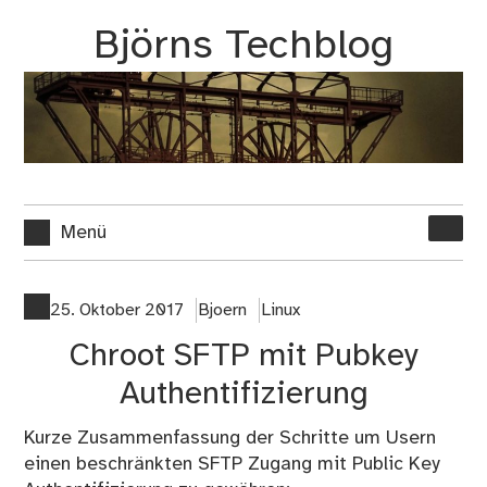
Zum
Björns Techblog
Inhalt
springen
Suche
Menü
nach:
25. Oktober 2017
Bjoern
Linux
Chroot SFTP mit Pubkey
Authentifizierung
Kurze Zusammenfassung der Schritte um Usern
einen beschränkten SFTP Zugang mit Public Key