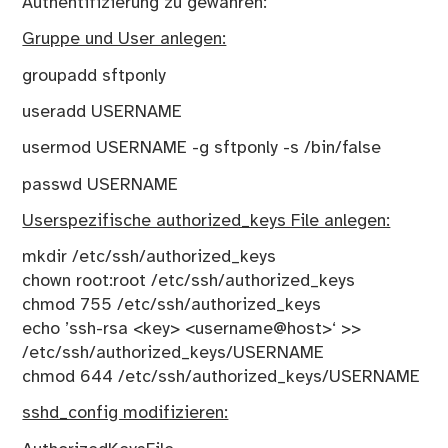
Authentifizierung zu gewähren:
Gruppe und User anlegen:
groupadd sftponly
useradd USERNAME
usermod USERNAME -g sftponly -s /bin/false
passwd USERNAME
Userspezifische authorized_keys File anlegen:
mkdir /etc/ssh/authorized_keys
chown root:root /etc/ssh/authorized_keys
chmod 755 /etc/ssh/authorized_keys
echo ’ssh-rsa <key> <username@host>‘ >>
/etc/ssh/authorized_keys/USERNAME
chmod 644 /etc/ssh/authorized_keys/USERNAME
sshd_config modifizieren: