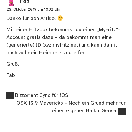
Fab
20. Oktober 2019 um 10:32 Uhr
Danke für den Artikel
Mit einer Fritzbox bekommst du einen „MyFritz“-
Account gratis dazu – da bekommt man eine
(generierte) ID (xyz.myfritz.net) und kann damit
auch auf sein Heimnetz zugreifen!
Gruß,
Fab
Vorheriger
Beitragsnavigation
Bittorrent Sync für iOS
Beitrag:
Nächster
OSX 10.9 Mavericks – Noch ein Grund mehr für
Beitrag:
einen eigenen Baikal Server