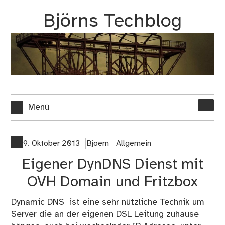
Zum
Björns Techblog
Inhalt
springen
Suche
Menü
nach:
9. Oktober 2013
Bjoern
Allgemein
Eigener DynDNS Dienst mit
OVH Domain und Fritzbox
Dynamic DNS
ist eine sehr nützliche Technik um
Server die an der eigenen DSL Leitung zuhause