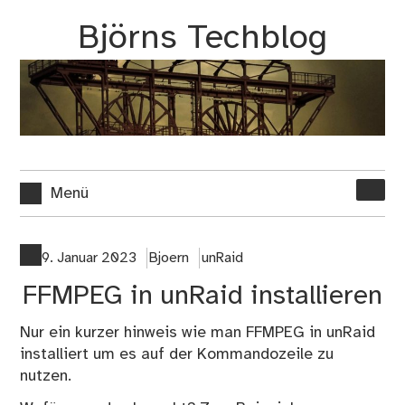
Zum
Björns Techblog
Inhalt
springen
Suche
Menü
nach:
9. Januar 2023
Bjoern
unRaid
FFMPEG in unRaid installieren
Nur ein kurzer hinweis wie man FFMPEG in unRaid
installiert um es auf der Kommandozeile zu
nutzen.