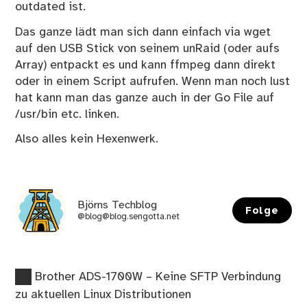
outdated ist.
Das ganze lädt man sich dann einfach via wget
auf den USB Stick von seinem unRaid (oder aufs
Array) entpackt es und kann ffmpeg dann direkt
oder in einem Script aufrufen. Wenn man noch lust
hat kann man das ganze auch in der Go File auf
/usr/bin etc. linken.
Also alles kein Hexenwerk.
Björns Techblog
Folge
@blog@blog.sengotta.net
Vorheriger
Beitragsnavigation
Brother ADS-1700W – Keine SFTP Verbindung
Beitrag:
zu aktuellen Linux Distributionen