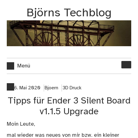
Zum
Björns Techblog
Inhalt
springen
Suche
Menü
nach:
6. Mai 2020
Bjoern
3D Druck
Tipps für Ender 3 Silent Board
v1.1.5 Upgrade
Moin Leute,
mal wieder was neues von mir bzw. ein kleiner