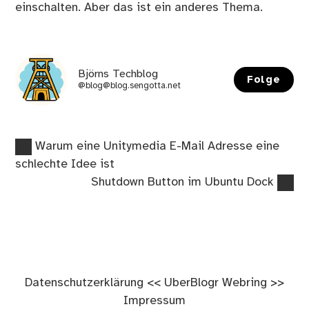
einschalten. Aber das ist ein anderes Thema.
Björns Techblog
Folge
@blog@blog.sengotta.net
Vorheriger
Beitragsnavigation
Warum eine Unitymedia E-Mail Adresse eine
Beitrag:
schlechte Idee ist
Nächster
Shutdown Button im Ubuntu Dock
Beitrag:
Datenschutzerklärung
<<
UberBlogr Webring
>>
Impressum