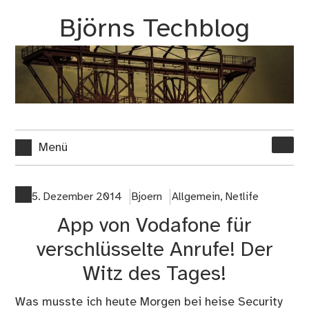
Zum
Björns Techblog
Inhalt
springen
Suche
Menü
nach:
5. Dezember 2014
Bjoern
Allgemein
,
Netlife
App von Vodafone für
verschlüsselte Anrufe! Der
Witz des Tages!
Was musste ich heute Morgen bei
heise Security