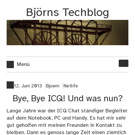
Zum
Björns Techblog
Inhalt
springen
Suche
Menü
nach:
12. Juni 2013
Bjoern
Netlife
Bye, Bye ICQ! Und was nun?
Lange Jahre war der
ICQ Chat
ständiger Begleiter
auf dem Notebook, PC und Handy. Es hat mir sehr
gut geholfen mit meinen Freunden in Kontakt zu
bleiben. Dann es genoss lange Zeit einen ziemlich