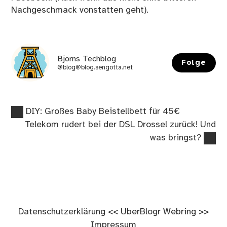
Nachgeschmack vonstatten geht).
Björns Techblog
Folge
@blog@blog.sengotta.net
Vorheriger
Beitragsnavigation
DIY: Großes Baby Beistellbett für 45€
Beitrag:
Nächster
Telekom rudert bei der DSL Drossel zurück! Und
Beitrag:
was bringst?
Datenschutzerklärung
<<
UberBlogr Webring
>>
Impressum