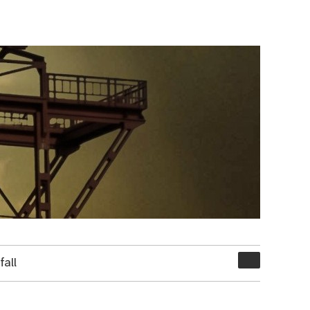
Suchen
all
nach: