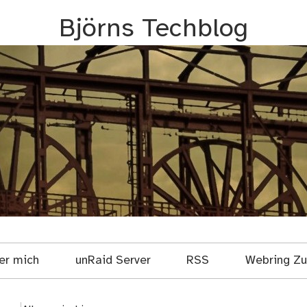
Björns Techblog
er mich
unRaid Server
RSS
Webring Zuf