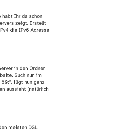
 habt Ihr da schon
rvers zeigt. Erstellt
IPv4 die IPv6 Adresse
Server in den Ordner
ebsite. Such nun im
n 80;“, fügt nun ganz
en aussieht (natürlich
 den meisten DSL