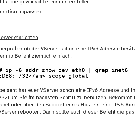
für die gewünschte Domain erstellen
uration anpassen
erver einrichten
überprüfen ob der VServer schon eine IPv6 Adresse besitz
m ip Befehl ziemlich einfach.
# ip -6 addr show dev eth0 | grep inet6
:DB8::/32</em> scope global
e seht hat euer VServer schon eine IPv6 Adresse und Ih
 /32) um Sie im nächsten Schritt zu benutzen. Bekommt 
anel oder über den Support eures Hosters eine IPv6 Adr
 VServer rebooten. Dann sollte euch dieser Befehl die p