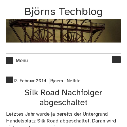
Zum
Björns Techblog
Inhalt
springen
Suche
Menü
nach:
13. Februar 2014
Bjoern
Netlife
Silk Road Nachfolger
abgeschaltet
Letztes Jahr wurde ja bereits der Untergrund
Handelsplatz Silk Road abgeschaltet. Daran wird